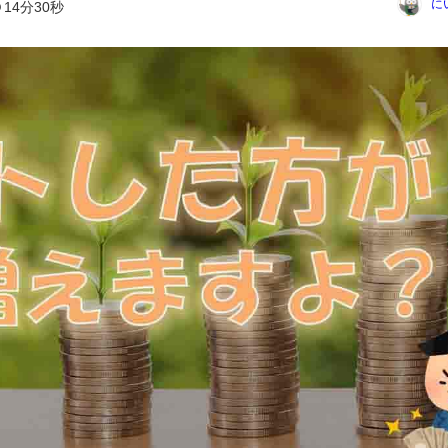
に
14分30秒