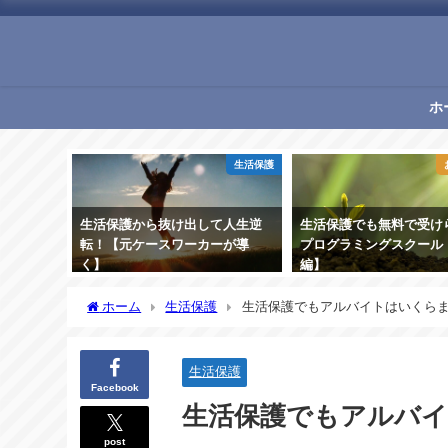
ホ
生活保護
生活保護から抜け出して人生逆
生活保護でも無料で受け
転！【元ケースワーカーが導
プログラミングスクール
く】
編】
2021年1月22日
2021年1月22日
ホーム
生活保護
生活保護でもアルバイトはいくら
生活保護
Facebook
生活保護でもアルバ
post