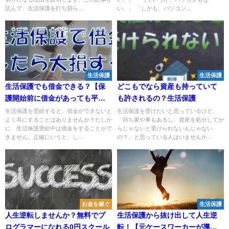
読んで、生活保護を打ち切ら...
い。」 「しかも、パソコン...
生活保護
生活保護
生活保護でも借金できる？【保
どこもでなら資産も持っていて
護開始前に借金があっても平
も許されるの？生活保護
気】
生活保護を受給すると、借金ができないと
生活保護を受けたいと思っているけど、
よく耳にすることはありませんか？たしか
「持ち家や車もあるし、資産を処分してか
に、生活保護受給中は借金をすることがで
らじゃないと受けられないんじゃない
きません。正確にいうと、し...
の？」と思っている人はいませんか...
お金を稼ぐ
生活保護
人生逆転しませんか？無料でプ
生活保護から抜け出して人生逆
ログラマーになれる0円スクール
転！【元ケースワーカーが導