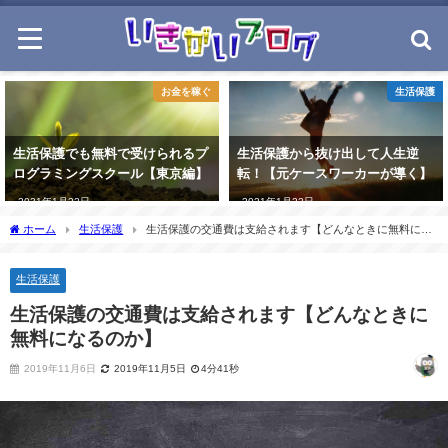
お金を稼ぐ
生活保護
生活保護でも無料で受けられるプ
生活保護から抜け出して人生逆
ログラミングスクール【東京編】
転！【元ケースワーカーが導く】
2021年1月22日
2021年1月22日
ホーム
生活保護
生活保護の交通費は支給されます【どんなときに無料にな
るのか】
生活保護
生活保護の交通費は支給されます【どんなときに
無料になるのか】
2019年11月6日
2019年11月5日
4分41秒