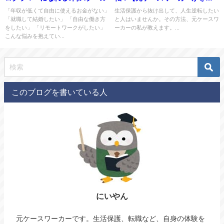
く】
「年収が低くて自由に使えるお金がない」
生活保護から抜け出して、人生逆転したい
「就職して結婚したい」 「自由な働き方
と人はいませんか。その方法、元ケースワ
をしたい」 「リモートワークがしたい」
ーカーの私が教えます。...
こんな悩みを抱えてい...
このブログを書いている人
にいやん
元ケースワーカーです。生活保護、転職など、自身の体験を