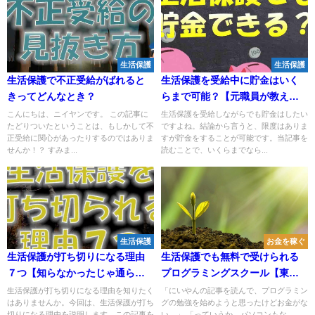
生活保護
生活保護
生活保護で不正受給がばれると
生活保護を受給中に貯金はいく
きってどんなとき？
らまで可能？【元職員が教えま
す】
こんにちは、ニイヤンです。 この記事に
生活保護を受給しながらでも貯金はしたい
たどりついたということは、もしかして不
ですよね。結論から言うと、限度はありま
正受給に関心があったりするのではありま
すが貯金をすることが可能です。当記事を
せんか！？ すみま...
読むことで、いくらまでなら...
生活保護
お金を稼ぐ
生活保護が打ち切りになる理由
生活保護でも無料で受けられる
７つ【知らなかったじゃ通らな
プログラミングスクール【東京
い】
編】
生活保護が打ち切りになる理由を知りたく
「にいやんの記事を読んで、プログラミン
はありませんか。今回は、生活保護が打ち
グの勉強を始めようと思ったけどお金がな
切りになる理由を説明します。この記事を
い。」 「っていうか、パソコンもな